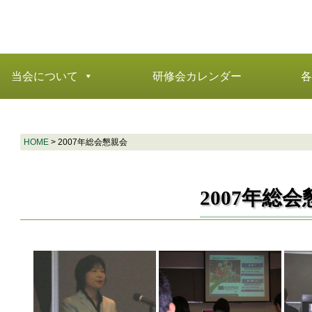
当会について
研修会カレンダー
各
HOME
>
2007年総会懇親会
2007年総