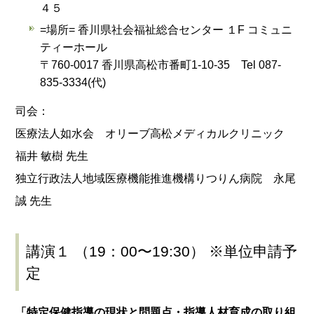
４５
=場所= 香川県社会福祉総合センター １F コミュニ
ティーホール
〒760-0017 香川県高松市番町1-10-35 Tel 087-
835-3334(代)
司会：
医療法人如水会 オリーブ高松メディカルクリニック
福井 敏樹 先生
独立行政法人地域医療機能推進機構りつりん病院 永尾
誠 先生
講演１ （19：00〜19:30） ※単位申請予
定
「特定保健指導の現状と問題点・指導人材育成の取り組