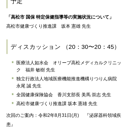
予定
「高松市 国保 特定保健指導等の実施状況について」
高松市健康づくり推進課 坂本 憲雄 先生
ディスカッション （20：30〜20：45）
医療法人如水会 オリーブ高松メディカルクリニッ
ク 福井 敏樹 先生
独立行政法人地域医療機能推進機構りつりん病院
永尾 誠 先生
全国健康保険協会 香川支部長 美馬 崇志 先生
高松市健康づくり推進課 坂本 憲雄 先生
次回のご案内：令和2年8月31日(月) 『泌尿器科領域疾
患』